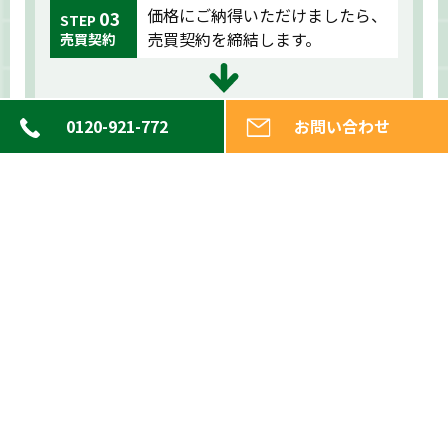
価格にご納得いただけましたら、
03
STEP
売買契約を締結します。
売買契約
04
STEP
契約後、速やかにお支払いし、土
0120-921-772
お問い合わせ
決済・
地のお引き渡しを行います。
引き渡し