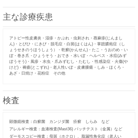
主な診療疾患
アトピー性皮膚炎・湿疹・かぶれ・虫刺され・蕁麻疹(じんまし
ん)・とびひ・にきび・脱毛症・白斑(はくはん)・掌蹠膿疱症（し
ょうせきのうほうしょう）・乾癬(かんせん)・たこ・うおのめ・い
ぼ・巻き爪・ひょうそう・おでき・水いぼ・ヘルペス・水痘(みず
ぼうそう)・風疹・水虫・爪みずむし・たむし・性感染症・火傷(や
けど)・褥瘡(とこずれ)・老人性いぼ・皮膚腫瘍・しみ・ほくろ・
あざ・日焼け・花粉症 その他
検査
顕微鏡検査：白癬菌 カンジダ菌 疥癬 しらみ など
アレルギー検査：血液検査(Mast36) パッチテスト（金属）など
ダーモスコピー検査：母斑（ホクロ）、脂漏性角化症（老人い