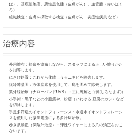
ぼ）、基底細胞癌、悪性黒色腫（皮膚がん）、血管腫（赤いほく
ろ）
組織検査：皮膚を採取する検査（皮膚がん 炎症性疾患 など）
治療内容
外用塗布：軟膏を塗布しながら、スタッフによる正しい塗りかた
を指導します。
にきび処置：これから化膿しうる二キビを除去します。
疣冷凍凝固：液体窒素を使用して、疣を固めて除去します。
紫外線治療（ナローバンドUVB）：主に乾癬と白斑(しろなまず)）
小手術：黒子などの小腫瘍や、粉瘤（いわゆる 豆腐のカシ）など
を切除します。
手足多汗症のイオントフォレーシス：水道水イオントフォレーシ
スを使用した微量電流による多汗症治療。
巻き爪矯正（保険外治療）：弾性ワイヤーによる爪の矯正をおこ
ないます。