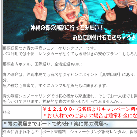
那覇送迎つき青の洞窟シュノーケリングツアーです。
バス利用では不便…レンタカーがなくても送迎付きの安心プラン！もちろ
那覇市内ホテル、国際通り、空港送迎もOK！
青の洞窟は、沖縄本島でも有名なダイビングポイント【真栄田岬】にあり、
分。
魚の種類も豊富で、すぐにカラフルな魚たちに囲まれます。
青の洞窟シュノーケリングでは初心者から家族連れ、そしてお一人様でも
を心がけております。神秘的な青の洞窟へぜひ行ってみませんか…
￥１２,１００-（2名様よりキャンペーン料
料金
＊お1人様でのご参加の場合は通常料金に
＊青の洞窟までボートで約5分！楽に青の洞窟へ
料金に含まれるもの
ボート乗船料、シュノーケリング器材レンタル、保