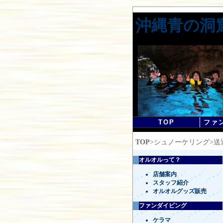
沖縄青の洞
TOP
ファ
TOP
>シュノーケリング>
オルオルって？
店舗案内
スタッフ紹介
オルオルグッズ販売
ファンダイビング
ケラマ