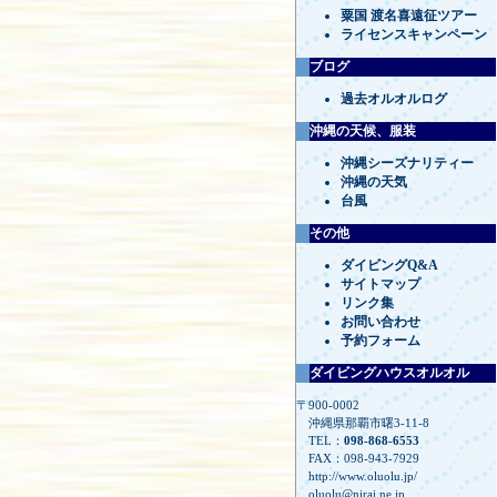
粟国 渡名喜遠征ツアー
ライセンスキャンペーン
ブログ
過去オルオルログ
沖縄の天候、服装
沖縄シーズナリティー
沖縄の天気
台風
その他
ダイビングQ&A
サイトマップ
リンク集
お問い合わせ
予約フォーム
ダイビングハウスオルオル
〒900-0002
沖縄県那覇市曙3-11-8
TEL：
098-868-6553
FAX：098-943-7929
http://www.oluolu.jp/
oluolu@nirai.ne.jp