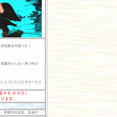
ん現地集合可能です！
那覇市から北へ車で約45
楽しんでいただけるサービス
金￥６,６００）
なります。
険、那覇市内送迎、高速代