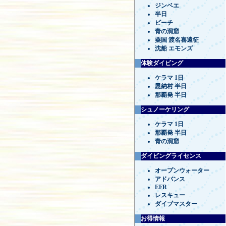
ジンベエ
半日
ビーチ
青の洞窟
粟国 渡名喜遠征
沈船 エモンズ
体験ダイビング
ケラマ 1日
恩納村 半日
那覇発 半日
シュノーケリング
ケラマ 1日
那覇発 半日
青の洞窟
ダイビングライセンス
オープンウォーター
アドバンス
EFR
レスキュー
ダイブマスター
お得情報