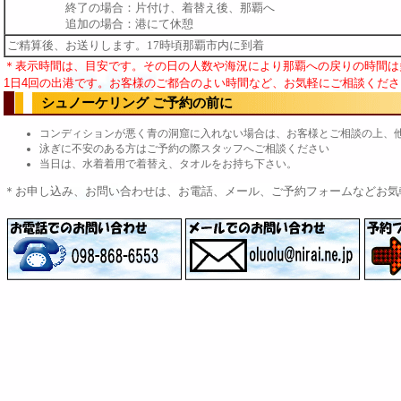
終了の場合：片付け、着替え後、那覇へ
追加の場合：港にて休憩
ご精算後、お送りします。17時頃那覇市内に到着
＊表示時間は、目安です。その日の人数や海況により那覇への戻りの時間は
1日4回の出港です。お客様のご都合のよい時間など、お気軽にご相談くださ
シュノーケリング ご予約の前に
コンディションが悪く青の洞窟に入れない場合は、お客様とご相談の上
泳ぎに不安のある方はご予約の際スタッフへご相談ください
当日は、水着着用で着替え、タオルをお持ち下さい。
＊お申し込み、お問い合わせは、お電話、メール、ご予約フォームなどお気