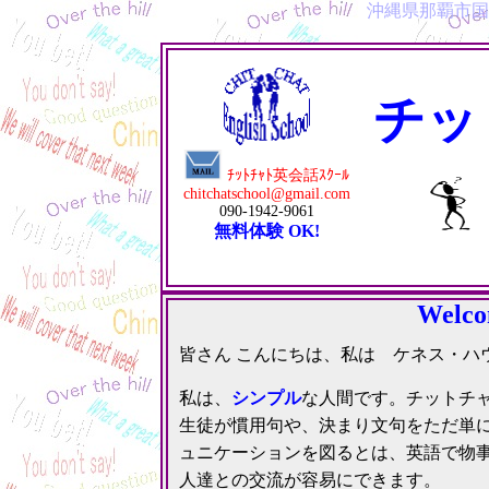
沖縄県那覇市国場1
英会話 
チッ
ﾁｯﾄﾁｬﾄ英会話ｽｸｰﾙ
chitchatschool@gmail.com
090-1942-9061
無料体験 OK!
Welcom
皆さん こんにちは、私は ケネス・ハ
私は、
シンプル
な人間です。チットチ
生徒が慣用句や、決まり文句をただ単
ュニケーションを図るとは、英語で物事
人達との交流が容易にできます。