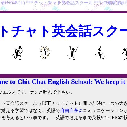
162-8(1F) *** チットチャト英会話スクール *** 沖縄県那覇市国場
英語 那覇市 国場 沖縄県 english conversation naha okinawa 英検 TOEFL
トチャト英会話スク
e to Chit Chat English School: We keep it
ウエルスです。ケンと呼んで下さい。
ャト英会話スクール（以下チットチャト）開いた時に一つの大き
に覚える学習ではなく、英語で
自由自在に
コミュニケーションが
を考えるという事です。 英語で考える事で英検やTOEICの